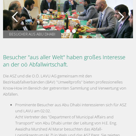
BESUCHER AUS ABU DHABI
Besucher "aus aller Welt" haben großes Interesse
an der oö Abfallwirtschaft.
Die ASZ und die O.Ö. LAVU AG gemeinsam mit den
Bezirksabfallverbänden (BAV) "Umweltprofis" bieten professionelles
Know-How im Bereich der getrennten Sammlung und Verwertung von
Abfällen.
Prominente Besucher aus Abu Dhabi interessieren sich für ASZ
und LAVU am 02.02.
Acht Vertreter des "Department of Municipal Affairs and
Transport" von Abu Dhabi unter der Leitung von H.E. Eng.
Awaidha Murshed Al Marar besuchten das Abfall-
Logistikzentrum (ALZ) in Wels und das ASZ Perg. Sie zeigten