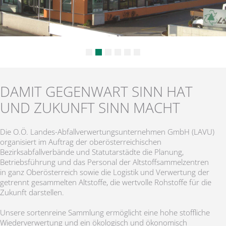
DAMIT GEGENWART SINN HAT
UND ZUKUNFT SINN MACHT
Die O.Ö. Landes-Abfallverwertungsunternehmen GmbH (LAVU)
organisiert im Auftrag der oberösterreichischen
Bezirksabfallverbände und Statutarstädte die Planung,
Betriebsführung und das Personal der Altstoffsammelzentren
in ganz Oberösterreich sowie die Logistik und Verwertung der
getrennt gesammelten Altstoffe, die wertvolle Rohstoffe für die
Zukunft darstellen.
Unsere sortenreine Sammlung ermöglicht eine hohe stoffliche
Wiederverwertung und ein ökologisch und ökonomisch