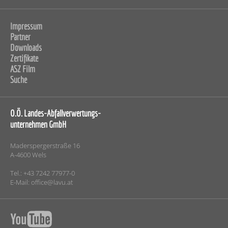
Impressum
Partner
Downloads
Zertifikate
ASZ Film
Suche
O.Ö. Landes-Abfallverwertungs-
unternehmen GmbH
Maderspergerstraße 16
A-4600 Wels
Tel.: +43 7242 77977-0
E-Mail:
office@lavu.at