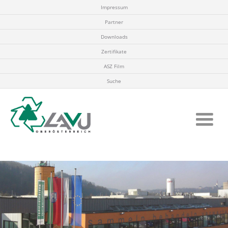
Impressum
Partner
Downloads
Zertifikate
ASZ Film
Suche